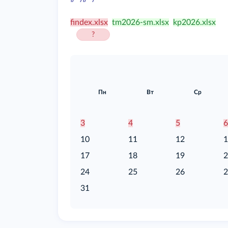
/food
findex.xlsx
tm2026-sm.xlsx
kp2026.xlsx
?
Пн
Вт
Ср
3
4
5
10
11
12
17
18
19
24
25
26
31