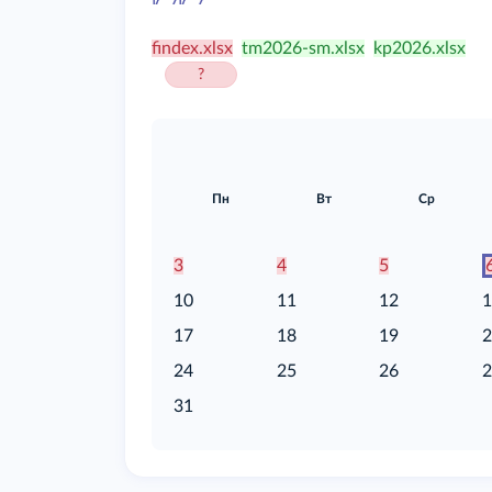
/food
findex.xlsx
tm2026-sm.xlsx
kp2026.xlsx
?
Пн
Вт
Ср
3
4
5
10
11
12
17
18
19
24
25
26
31