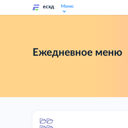
Меню
есхд
Ежедневное меню
Папка