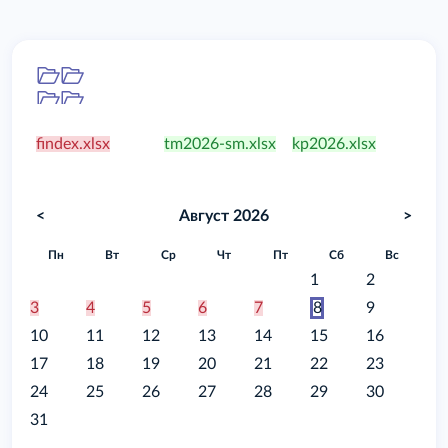
Папка
/food
findex.xlsx
tm2026-sm.xlsx
kp2026.xlsx
<
Август 2026
>
Пн
Вт
Ср
Чт
Пт
Сб
Вс
1
2
3
4
5
6
7
8
9
10
11
12
13
14
15
16
17
18
19
20
21
22
23
24
25
26
27
28
29
30
31