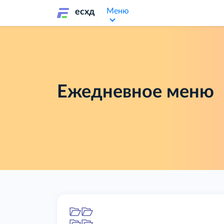
Меню
есхд
Ежедневное меню
Папка