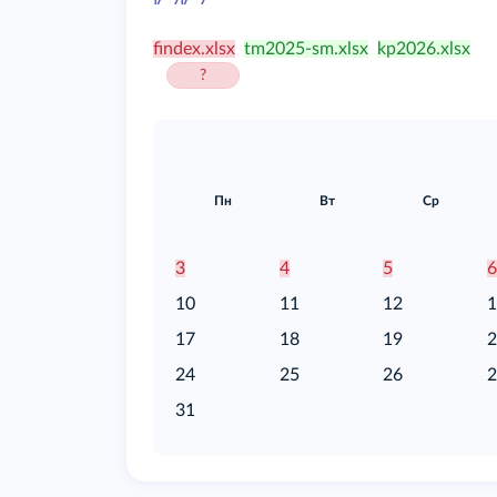
/food
findex.xlsx
tm2025-sm.xlsx
kp2026.xlsx
?
Пн
Вт
Ср
3
4
5
10
11
12
17
18
19
24
25
26
31