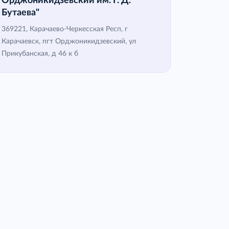
Орджоникидзевский им. Г. Д.
Бутаева"
369221, Карачаево-Черкесская Респ, г
Карачаевск, пгт Орджоникидзевский, ул
Прикубанская, д 46 к б