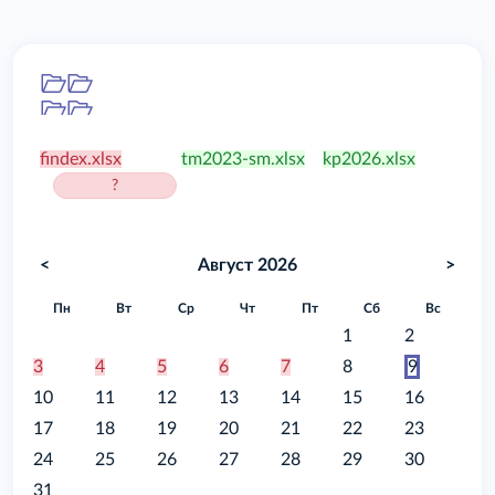
Папка
/food
findex.xlsx
tm2023-sm.xlsx
kp2026.xlsx
?
<
Август 2026
>
Пн
Вт
Ср
Чт
Пт
Сб
Вс
1
2
3
4
5
6
7
8
9
10
11
12
13
14
15
16
17
18
19
20
21
22
23
24
25
26
27
28
29
30
31