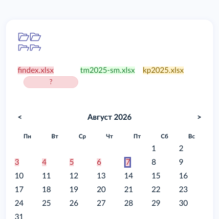
Папка
/food
findex.xlsx
tm2025-sm.xlsx
kp2025.xlsx
?
<
Август 2026
>
Пн
Вт
Ср
Чт
Пт
Сб
Вс
1
2
3
4
5
6
7
8
9
10
11
12
13
14
15
16
17
18
19
20
21
22
23
24
25
26
27
28
29
30
31