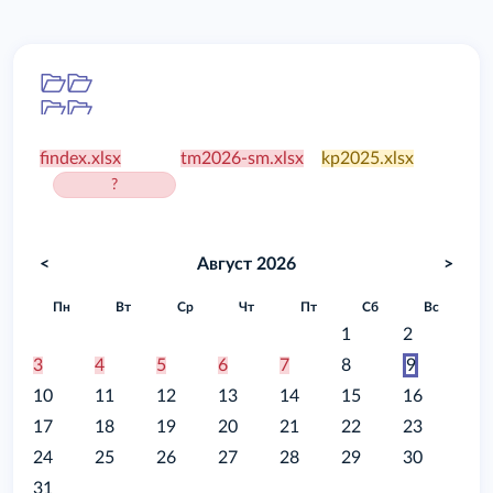
Папка
/food
findex.xlsx
tm2026-sm.xlsx
kp2025.xlsx
?
<
Август 2026
>
Пн
Вт
Ср
Чт
Пт
Сб
Вс
1
2
3
4
5
6
7
8
9
10
11
12
13
14
15
16
17
18
19
20
21
22
23
24
25
26
27
28
29
30
31