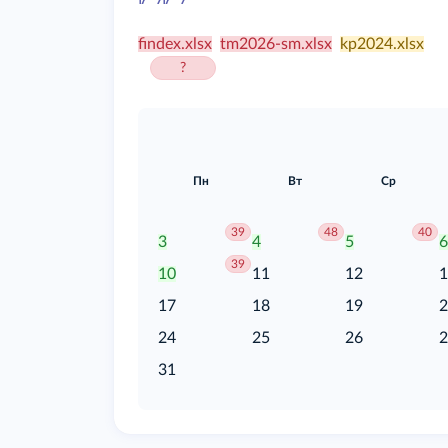
/food
findex.xlsx
tm2026-sm.xlsx
kp2024.xlsx
?
Пн
Вт
Ср
39
48
40
3
4
5
39
10
11
12
17
18
19
24
25
26
31