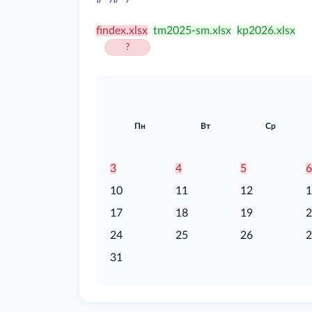
/food
findex.xlsx
tm2025-sm.xlsx
kp2026.xlsx
?
Пн
Вт
Ср
3
4
5
10
11
12
17
18
19
24
25
26
31