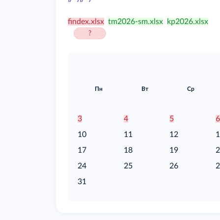
/food
findex.xlsx
tm2026-sm.xlsx
kp2026.xlsx
?
Пн
Вт
Ср
3
4
5
10
11
12
17
18
19
24
25
26
31